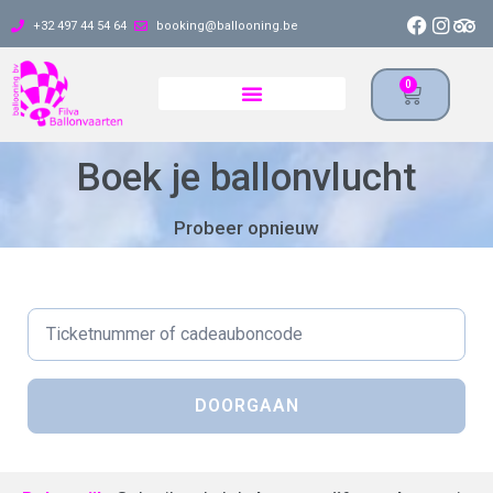
+32 497 44 54 64
booking@ballooning.be
0
Boek je ballonvlucht
Probeer opnieuw