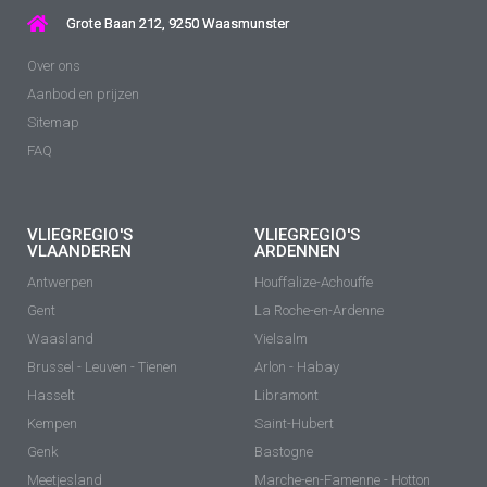
Grote Baan 212, 9250 Waasmunster
Over ons
Aanbod en prijzen
Sitemap
FAQ
VLIEGREGIO'S
VLIEGREGIO'S
VLAANDEREN
ARDENNEN
Antwerpen
Houffalize-Achouffe
Gent
La Roche-en-Ardenne
Waasland
Vielsalm
Brussel - Leuven - Tienen
Arlon - Habay
Hasselt
Libramont
Kempen
Saint-Hubert
Genk
Bastogne
Meetjesland
Marche-en-Famenne - Hotton