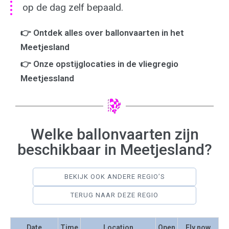
op de dag zelf bepaald.
👉 Ontdek alles over ballonvaarten in het
Meetjesland
👉 Onze opstijglocaties in de vliegregio
Meetjessland
Welke ballonvaarten zijn
beschikbaar in Meetjesland?
BEKIJK OOK ANDERE REGIO’S
TERUG NAAR DEZE REGIO
Date
Time
Location
Open
Fly now