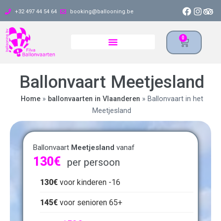
+32 497 44 54 64
booking@ballooning.be
0
Ballonvaart Meetjesland
Home
»
ballonvaarten in Vlaanderen
»
Ballonvaart in het
Meetjesland
Ballonvaart
Meetjesland
vanaf
130
€
per persoon
130
€
voor kinderen -16
145
€
voor senioren 65+