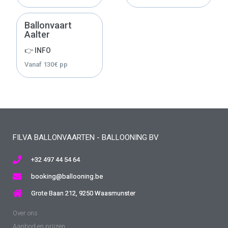
Ballonvaart
Aalter
👉 INFO
Vanaf
130
€
pp
FILVA BALLONVAARTEN - BALLOONING BV
+32 497 44 54 64
booking@ballooning.be
Grote Baan 212, 9250 Waasmunster
Over ons
Aanbod en prijzen