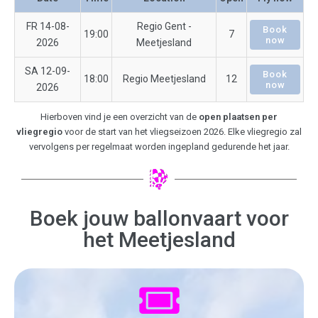
FR 14-08-
Regio Gent -
Book
19:00
7
now
2026
Meetjesland
SA 12-09-
Book
18:00
Regio Meetjesland
12
now
2026
Hierboven vind je een overzicht van de
open plaatsen per
vliegregio
voor de start van het vliegseizoen 2026. Elke vliegregio zal
vervolgens per regelmaat worden ingepland gedurende het jaar.
Boek jouw ballonvaart voor
het Meetjesland