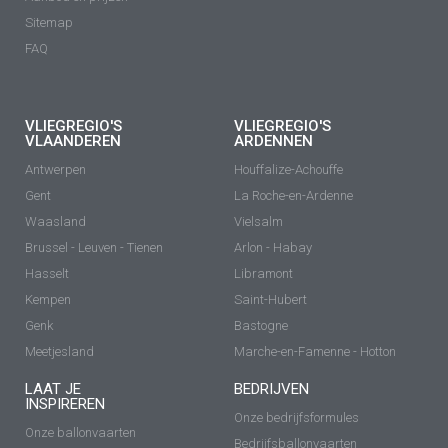
Sitemap
FAQ
VLIEGREGIO'S
VLIEGREGIO'S
VLAANDEREN
ARDENNEN
Antwerpen
Houffalize-Achouffe
Gent
La Roche-en-Ardenne
Waasland
Vielsalm
Brussel - Leuven - Tienen
Arlon - Habay
Hasselt
Libramont
Kempen
Saint-Hubert
Genk
Bastogne
Meetjesland
Marche-en-Famenne - Hotton
LAAT JE
BEDRIJVEN
INSPIREREN
Onze bedrijfsformules
Onze ballonvaarten
Bedrijfsballonvaarten