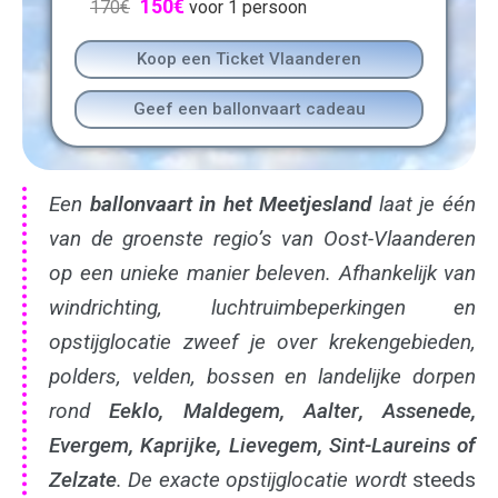
150
€
170
€
voor 1 persoon
Koop een Ticket Vlaanderen
Geef een ballonvaart cadeau
Een
ballonvaart in het Meetjesland
laat je één
van de groenste regio’s van Oost-Vlaanderen
op een unieke manier beleven. Afhankelijk van
windrichting, luchtruimbeperkingen en
opstijglocatie zweef je over krekengebieden,
polders, velden, bossen en landelijke dorpen
rond
Eeklo
,
Maldegem
,
Aalter
,
Assenede
,
Evergem
,
Kaprijke
,
Lievegem
,
Sint-Laureins
of
Zelzate
. De exacte opstijglocatie wordt
steeds