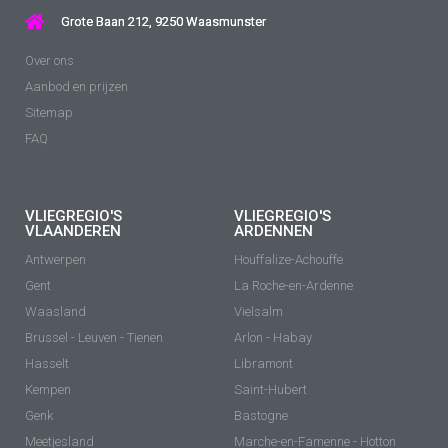
Grote Baan 212, 9250 Waasmunster
Over ons
Aanbod en prijzen
Sitemap
FAQ
VLIEGREGIO'S
VLIEGREGIO'S
VLAANDEREN
ARDENNEN
Antwerpen
Houffalize-Achouffe
Gent
La Roche-en-Ardenne
Waasland
Vielsalm
Brussel - Leuven - Tienen
Arlon - Habay
Hasselt
Libramont
Kempen
Saint-Hubert
Genk
Bastogne
Meetjesland
Marche-en-Famenne - Hotton