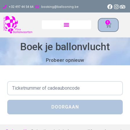
+32 497 44 54 64
booking@ballooning.be
0
Boek je ballonvlucht
Probeer opnieuw