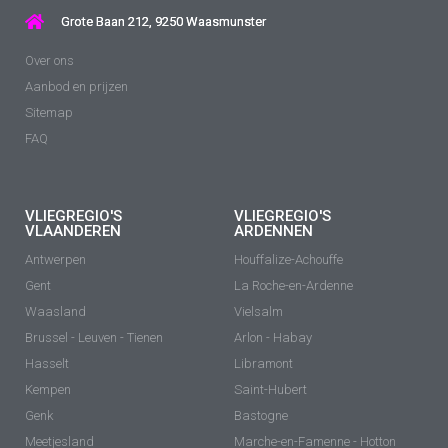
Grote Baan 212, 9250 Waasmunster
Over ons
Aanbod en prijzen
Sitemap
FAQ
VLIEGREGIO'S
VLIEGREGIO'S
VLAANDEREN
ARDENNEN
Antwerpen
Houffalize-Achouffe
Gent
La Roche-en-Ardenne
Waasland
Vielsalm
Brussel - Leuven - Tienen
Arlon - Habay
Hasselt
Libramont
Kempen
Saint-Hubert
Genk
Bastogne
Meetjesland
Marche-en-Famenne - Hotton