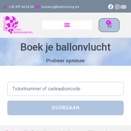
+32 497 44 54 64
booking@ballooning.be
0
Boek je ballonvlucht
Probeer opnieuw