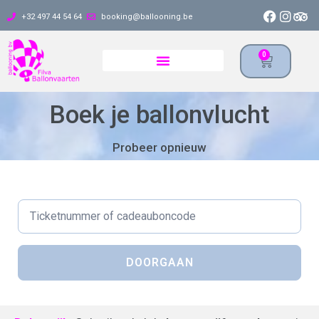
+32 497 44 54 64
booking@ballooning.be
0
Boek je ballonvlucht
Probeer opnieuw