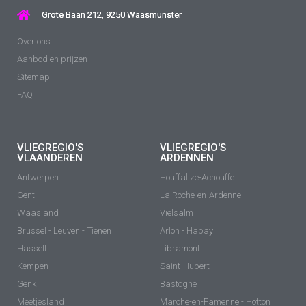
Grote Baan 212, 9250 Waasmunster
Over ons
Aanbod en prijzen
Sitemap
FAQ
VLIEGREGIO'S
VLIEGREGIO'S
VLAANDEREN
ARDENNEN
Antwerpen
Houffalize-Achouffe
Gent
La Roche-en-Ardenne
Waasland
Vielsalm
Brussel - Leuven - Tienen
Arlon - Habay
Hasselt
Libramont
Kempen
Saint-Hubert
Genk
Bastogne
Meetjesland
Marche-en-Famenne - Hotton