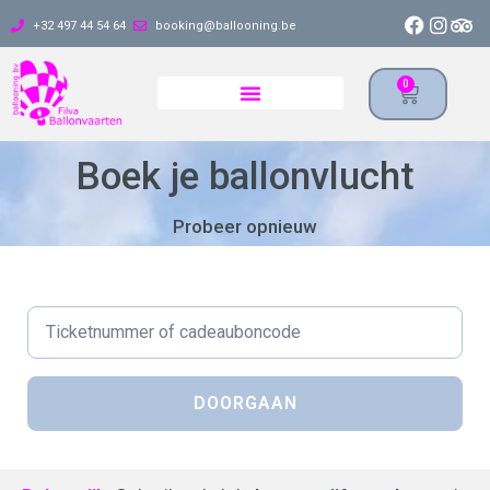
+32 497 44 54 64
booking@ballooning.be
0
Boek je ballonvlucht
Probeer opnieuw