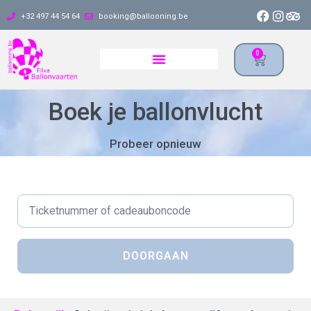
+32 497 44 54 64
booking@ballooning.be
0
Boek je ballonvlucht
Probeer opnieuw