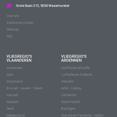
Grote Baan 212, 9250 Waasmunster
Over ons
Aanbod en prijzen
Sitemap
FAQ
VLIEGREGIO'S
VLIEGREGIO'S
VLAANDEREN
ARDENNEN
Antwerpen
Houffalize-Achouffe
Gent
La Roche-en-Ardenne
Waasland
Vielsalm
Brussel - Leuven - Tienen
Arlon - Habay
Hasselt
Libramont
Kempen
Saint-Hubert
Genk
Bastogne
Meetjesland
Marche-en-Famenne - Hotton