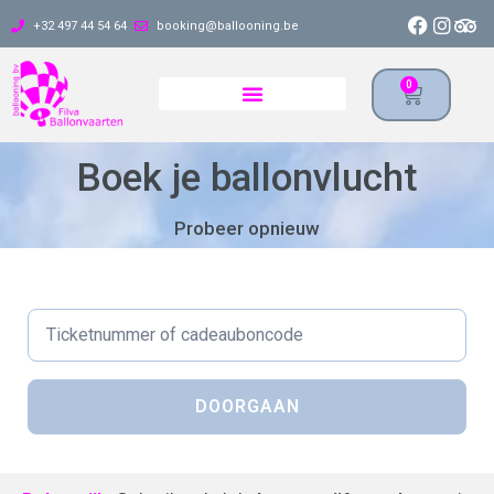
+32 497 44 54 64
booking@ballooning.be
0
Boek je ballonvlucht
Probeer opnieuw