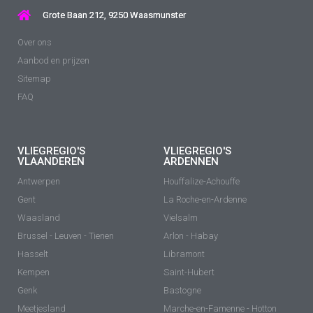
Grote Baan 212, 9250 Waasmunster
Over ons
Aanbod en prijzen
Sitemap
FAQ
VLIEGREGIO'S
VLIEGREGIO'S
VLAANDEREN
ARDENNEN
Antwerpen
Houffalize-Achouffe
Gent
La Roche-en-Ardenne
Waasland
Vielsalm
Brussel - Leuven - Tienen
Arlon - Habay
Hasselt
Libramont
Kempen
Saint-Hubert
Genk
Bastogne
Meetjesland
Marche-en-Famenne - Hotton