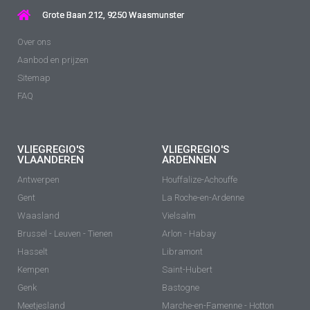
Grote Baan 212, 9250 Waasmunster
Over ons
Aanbod en prijzen
Sitemap
FAQ
VLIEGREGIO'S
VLIEGREGIO'S
VLAANDEREN
ARDENNEN
Antwerpen
Houffalize-Achouffe
Gent
La Roche-en-Ardenne
Waasland
Vielsalm
Brussel - Leuven - Tienen
Arlon - Habay
Hasselt
Libramont
Kempen
Saint-Hubert
Genk
Bastogne
Meetjesland
Marche-en-Famenne - Hotton