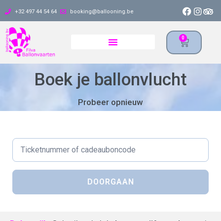
+32 497 44 54 64
booking@ballooning.be
0
Boek je ballonvlucht
Probeer opnieuw