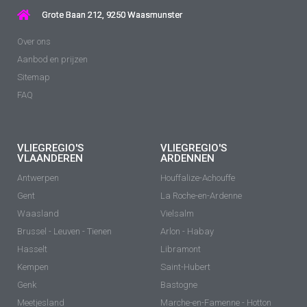
Grote Baan 212, 9250 Waasmunster
Over ons
Aanbod en prijzen
Sitemap
FAQ
VLIEGREGIO'S
VLIEGREGIO'S
VLAANDEREN
ARDENNEN
Antwerpen
Houffalize-Achouffe
Gent
La Roche-en-Ardenne
Waasland
Vielsalm
Brussel - Leuven - Tienen
Arlon - Habay
Hasselt
Libramont
Kempen
Saint-Hubert
Genk
Bastogne
Meetjesland
Marche-en-Famenne - Hotton