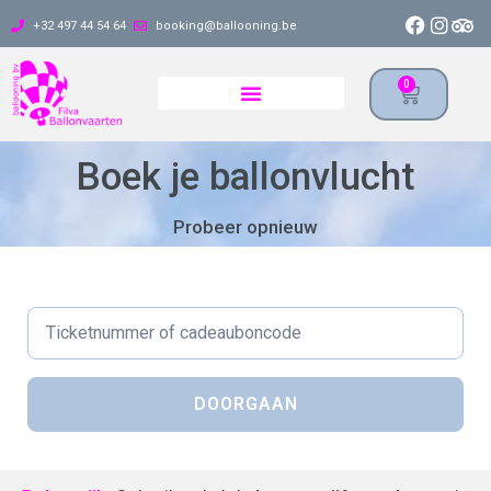
+32 497 44 54 64
booking@ballooning.be
0
Boek je ballonvlucht
Probeer opnieuw