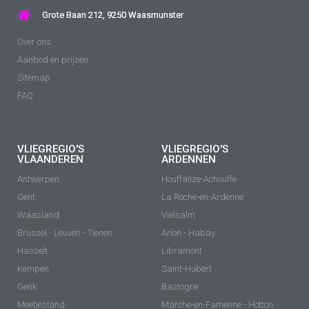
Grote Baan 212, 9250 Waasmunster
Over ons
Aanbod en prijzen
Sitemap
FAQ
VLIEGREGIO'S
VLIEGREGIO'S
VLAANDEREN
ARDENNEN
Antwerpen
Houffalize-Achouffe
Gent
La Roche-en-Ardenne
Waasland
Vielsalm
Brussel - Leuven - Tienen
Arlon - Habay
Hasselt
Libramont
Kempen
Saint-Hubert
Genk
Bastogne
Meetjesland
Marche-en-Famenne - Hotton