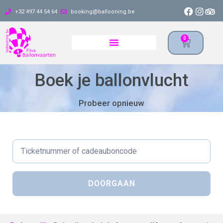
+32 497 44 54 64
booking@ballooning.be
0
Boek je ballonvlucht
Probeer opnieuw