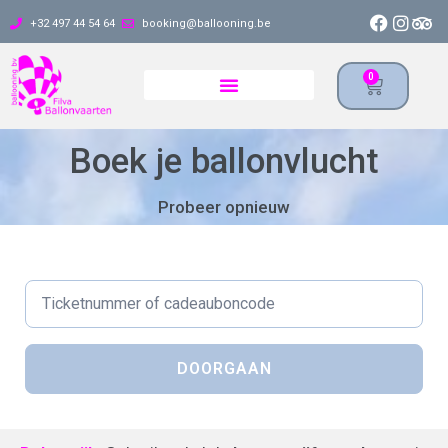
+32 497 44 54 64
booking@ballooning.be
0
Boek je ballonvlucht
Probeer opnieuw