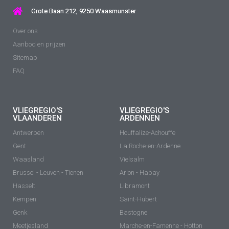
Grote Baan 212, 9250 Waasmunster
Over ons
Aanbod en prijzen
Sitemap
FAQ
VLIEGREGIO'S
VLIEGREGIO'S
VLAANDEREN
ARDENNEN
Antwerpen
Houffalize-Achouffe
Gent
La Roche-en-Ardenne
Waasland
Vielsalm
Brussel - Leuven - Tienen
Arlon - Habay
Hasselt
Libramont
Kempen
Saint-Hubert
Genk
Bastogne
Meetjesland
Marche-en-Famenne - Hotton