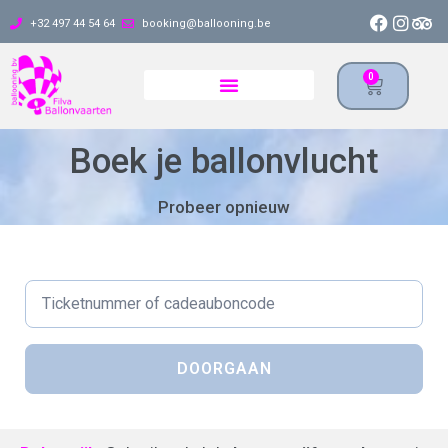
+32 497 44 54 64
booking@ballooning.be
0
Boek je ballonvlucht
Probeer opnieuw