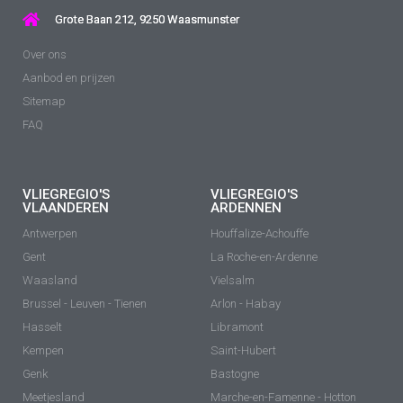
Grote Baan 212, 9250 Waasmunster
Over ons
Aanbod en prijzen
Sitemap
FAQ
VLIEGREGIO'S
VLIEGREGIO'S
VLAANDEREN
ARDENNEN
Antwerpen
Houffalize-Achouffe
Gent
La Roche-en-Ardenne
Waasland
Vielsalm
Brussel - Leuven - Tienen
Arlon - Habay
Hasselt
Libramont
Kempen
Saint-Hubert
Genk
Bastogne
Meetjesland
Marche-en-Famenne - Hotton