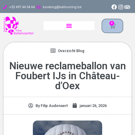
+32 497 44 54 64
booking@ballooning.be
0
Overzicht Blog
Nieuwe reclameballon van
Foubert IJs in Château-
d’Oex
By
Filip Audenaert
januari 26, 2026