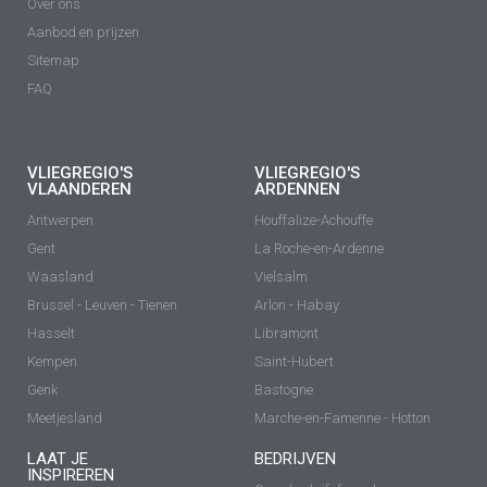
Over ons
Aanbod en prijzen
Sitemap
FAQ
VLIEGREGIO'S
VLIEGREGIO'S
VLAANDEREN
ARDENNEN
Antwerpen
Houffalize-Achouffe
Gent
La Roche-en-Ardenne
Waasland
Vielsalm
Brussel - Leuven - Tienen
Arlon - Habay
Hasselt
Libramont
Kempen
Saint-Hubert
Genk
Bastogne
Meetjesland
Marche-en-Famenne - Hotton
LAAT JE
BEDRIJVEN
INSPIREREN