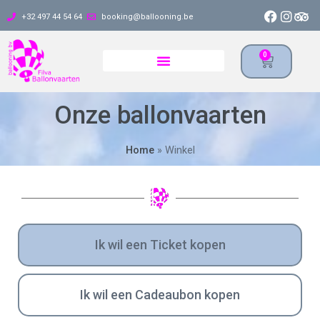
+32 497 44 54 64
booking@ballooning.be
0
Onze ballonvaarten
Home
»
Winkel
Ik wil een Ticket kopen
Ik wil een Cadeaubon kopen