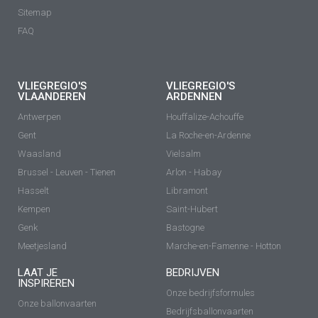
Sitemap
FAQ
VLIEGREGIO'S
VLIEGREGIO'S
VLAANDEREN
ARDENNEN
Antwerpen
Houffalize-Achouffe
Gent
La Roche-en-Ardenne
Waasland
Vielsalm
Brussel - Leuven - Tienen
Arlon - Habay
Hasselt
Libramont
Kempen
Saint-Hubert
Genk
Bastogne
Meetjesland
Marche-en-Famenne - Hotton
LAAT JE
BEDRIJVEN
INSPIREREN
Onze bedrijfsformules
Onze ballonvaarten
Bedrijfsballonvaarten