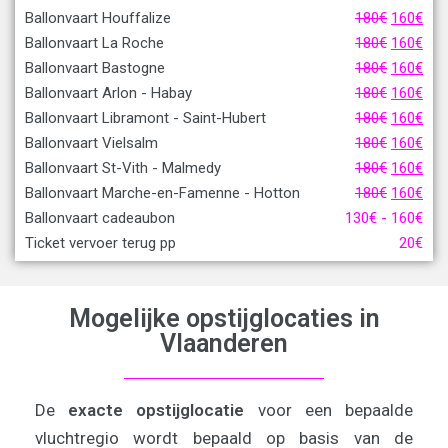
Ballonvaart Houffalize
180
€
160
€
Ballonvaart La Roche
180
€
160
€
Ballonvaart Bastogne
180
€
160
€
Ballonvaart Arlon - Habay
180
€
160
€
Ballonvaart Libramont - Saint-Hubert
180
€
160
€
Ballonvaart Vielsalm
180
€
160
€
Ballonvaart St-Vith - Malmedy
180
€
160
€
Ballonvaart Marche-en-Famenne - Hotton
180
€
160
€
Ballonvaart cadeaubon
130
€
-
160
€
Ticket vervoer terug pp
20
€
Mogelijke opstijglocaties in
Vlaanderen
De
exacte opstijglocatie
voor een bepaalde
vluchtregio wordt bepaald op basis van de