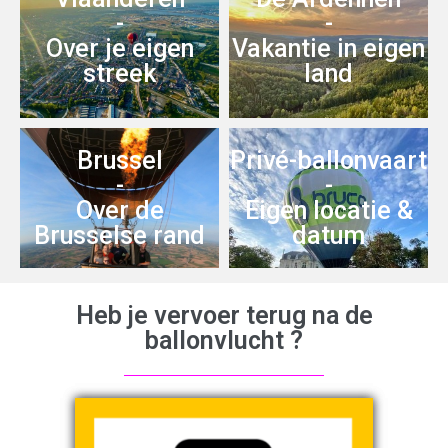
-
-
Over je eigen
Vakantie in eigen
streek
land
Brussel
Privé-ballonvaart
-
-
Over de
Eigen locatie &
Brusselse rand
datum
Heb je vervoer terug na de
ballonvlucht ?