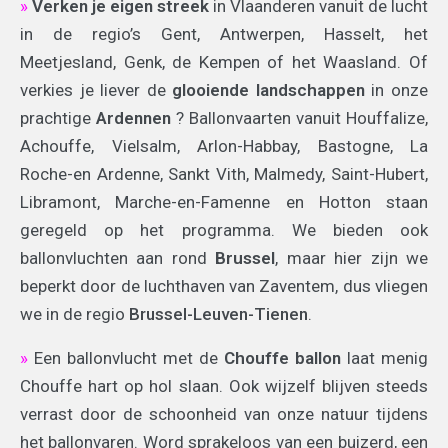
»
Verken je eigen streek
in Vlaanderen vanuit de lucht
in de regio’s Gent, Antwerpen, Hasselt, het
Meetjesland, Genk, de Kempen of het Waasland. Of
verkies je liever de
glooiende landschappen
in onze
prachtige
Ardennen
? Ballonvaarten vanuit Houffalize,
Achouffe, Vielsalm, Arlon-Habbay, Bastogne, La
Roche-en Ardenne, Sankt Vith, Malmedy, Saint-Hubert,
Libramont, Marche-en-Famenne en Hotton staan
geregeld op het programma. We bieden ook
ballonvluchten aan rond
Brussel
, maar hier zijn we
beperkt door de luchthaven van Zaventem, dus vliegen
we in de regio
Brussel-Leuven-Tienen
.
»
Een ballonvlucht met de
Chouffe ballon
laat menig
Chouffe hart op hol slaan. Ook wijzelf blijven steeds
verrast door de schoonheid van onze natuur tijdens
het ballonvaren. Word sprakeloos van een buizerd, een