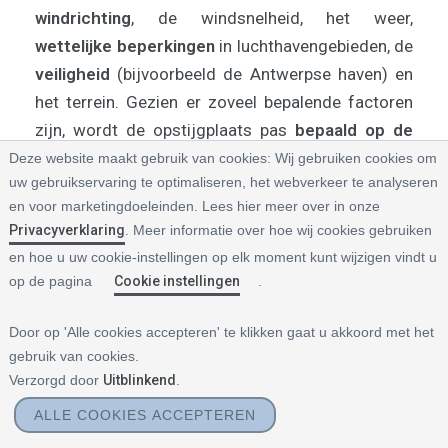
windrichting
, de windsnelheid, het weer,
wettelijke beperkingen
in luchthavengebieden, de
veiligheid
(bijvoorbeeld de Antwerpse haven) en
het terrein. Gezien er zoveel bepalende factoren
zijn, wordt de opstijgplaats pas
bepaald op de
dag van de ballonvaart
. Onderstaand vind je
Deze website maakt gebruik van cookies:
Wij gebruiken cookies om
uw gebruikservaring te optimaliseren, het webverkeer te analyseren
alsvast een aantal mogelijke opstijgplaatsen:
en voor marketingdoeleinden. Lees hier meer over in onze
»
Voor een
ballonvaart Waasland
vertrekken we
Privacyverklaring
. Meer informatie over hoe wij cookies gebruiken
vanuit Sint-Niklaas, Waasmunster, Wachtebeke,
en hoe u uw cookie-instellingen op elk moment kunt wijzigen vindt u
Stekene, Overmere, Kieldrecht of Moerbeke.
op de pagina
Cookie instellingen
.
»
Voor een
ballonvaart Gent
vertrekken we vanuit
Door op 'Alle cookies accepteren' te klikken gaat u akkoord met het
Beervelde, Lochristi, Mariakerke, Gentbrugge of de
gebruik van cookies.
Pinte.
Verzorgd door
Uitblinkend
.
»
Voor een
ballonvaart Antwerpen
vertrekken we
ALLE COOKIES ACCEPTEREN
vanuit Brasschaat, Linkeroever, Bosuil, Brecht,