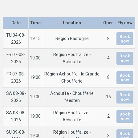
Date
Time
Location
Open
Fly now
TU 04-08-
Book
19:15
Région Bastogne
8
now
2026
FR 07-08-
Région Houffalize -
Book
19:00
4
now
2026
Achouffe
FR 07-08-
Région Achouffe - la Grande
Book
19:00
8
now
2026
Choufferie
SA 08-08-
Achouffe - Choufferie
Book
19:00
16
now
2026
feesten
SA 08-08-
Région Houffalize -
Book
19:30
2
now
2026
Achouffe
SU 09-08-
Région Houffalize -
Book
19:00
3