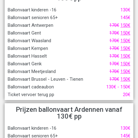
Ballonvaart kinderen -16
130
€
Ballonvaart senioren 65+
145
€
Ballonvaart Antwerpen
170
€
150
€
Ballonvaart Gent
170
€
150
€
Ballonvaart Waasland
170
€
150
€
Ballonvaart Kempen
170
€
150
€
Ballonvaart Hasselt
170
€
150
€
Ballonvaart Genk
170
€
150
€
Ballonvaart Meetjesland
170
€
150
€
Ballonvaart Brussel - Leuven - Tienen
170
€
150
€
Ballonvaart cadeaubon
130
€
-
150
€
Ticket vervoer terug pp
20
€
Prijzen ballonvaart Ardennen vanaf
130
€
pp
Ballonvaart kinderen -16
130
€
Ballonvaart senioren 65+
145
€