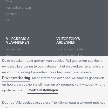
Over ons
Aanbod en prijzen
Sitemap
FAQ
VLIEGREGIO'S
VLIEGREGIO'S
VLAANDEREN
ARDENNEN
Antwerpen
Houffalize-Achouffe
Gent
La Roche-en-Ardenne
Deze website maakt gebruik van cookies:
Wij gebruiken cookies om
Waasland
Vielsalm
uw gebruikservaring te optimaliseren, het webverkeer te analyseren
Brussel - Leuven - Tienen
Arlon - Habay
en voor marketingdoeleinden. Lees hier meer over in onze
Hasselt
Libramont
Privacyverklaring
. Meer informatie over hoe wij cookies gebruiken
Kempen
Saint-Hubert
en hoe u uw cookie-instellingen op elk moment kunt wijzigen vindt u
Genk
Bastogne
op de pagina
Cookie instellingen
.
Meetjesland
Marche-en-Famenne - Hotton
LAAT JE
BEDRIJVEN
Door op 'Alle cookies accepteren' te klikken gaat u akkoord met het
INSPIREREN