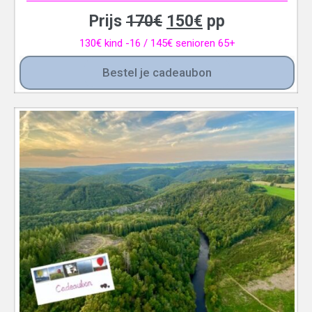
Prijs
170
€
150
€
pp
130
€
kind -16 / 145€ senioren 65+
Bestel je cadeaubon