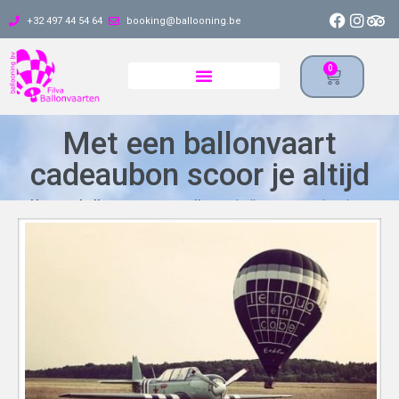
+32 497 44 54 64
booking@ballooning.be
0
Met een ballonvaart
cadeaubon scoor je altijd
Home
»
ballonvaarten en prijzen
»
ballonvaart cadeaubon