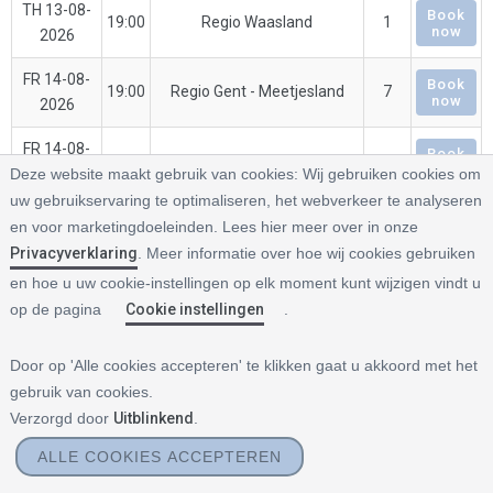
TH 13-08-
Book
19:00
Regio Waasland
1
now
2026
FR 14-08-
Book
19:00
Regio Gent - Meetjesland
7
now
2026
FR 14-08-
Book
19:00
Région Vielsalm
1
now
Deze website maakt gebruik van cookies:
Wij gebruiken cookies om
2026
uw gebruikservaring te optimaliseren, het webverkeer te analyseren
SA 15-08-
Regio Antwerpen -
Book
en voor marketingdoeleinden. Lees hier meer over in onze
19:00
1
now
2026
moederdag
Privacyverklaring
. Meer informatie over hoe wij cookies gebruiken
en hoe u uw cookie-instellingen op elk moment kunt wijzigen vindt u
SU 16-08-
Région La Roche-en-
Book
19:00
1
op de pagina
Cookie instellingen
.
now
2026
Ardenne
SU 16-08-
Book
Door op 'Alle cookies accepteren' te klikken gaat u akkoord met het
19:00
Regio Gent
6
now
2026
gebruik van cookies.
Verzorgd door
Uitblinkend
.
TU 18-08-
Regio Brussel - Tienen -
Book
19:00
8
now
2026
Leuven
ALLE COOKIES ACCEPTEREN