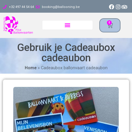
+32 497 44 54 64
booking@ballooning.be
0
Gebruik je Cadeaubox
cadeaubon
Home
»
Cadeaubox ballonvaart cadeaubon